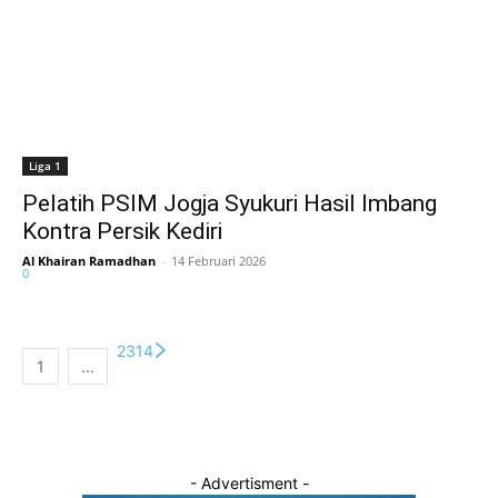
Liga 1
Pelatih PSIM Jogja Syukuri Hasil Imbang
Kontra Persik Kediri
Al Khairan Ramadhan
-
14 Februari 2026
0
2
3
14
1
...
- Advertisment -