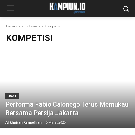
Beranda
Indonesia
Kompetisi
KOMPETISI
LIGA 1
Performa Fabio Calonego Terus Memukau
Bersama Persija Jakarta
Al Khairan Ramadhan
-
6 Maret 2026