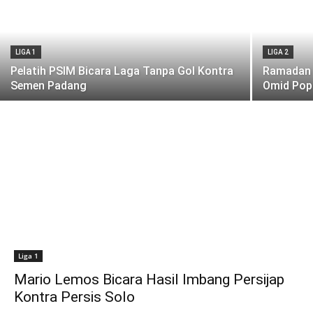
LIGA 1
LIGA 2
Pelatih PSIM Bicara Laga Tanpa Gol Kontra
Ramadan 
Semen Padang
Omid Pop
Liga 1
Mario Lemos Bicara Hasil Imbang Persijap
Kontra Persis Solo