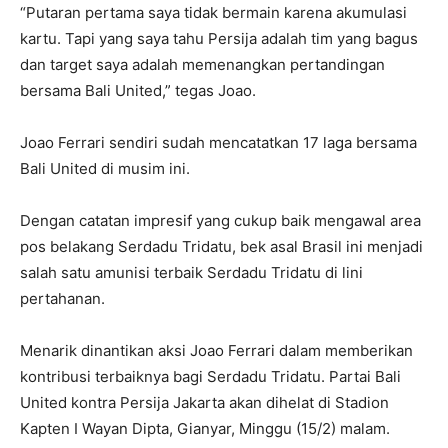
“Putaran pertama saya tidak bermain karena akumulasi
kartu. Tapi yang saya tahu Persija adalah tim yang bagus
dan target saya adalah memenangkan pertandingan
bersama Bali United,” tegas Joao.
Joao Ferrari sendiri sudah mencatatkan 17 laga bersama
Bali United di musim ini.
Dengan catatan impresif yang cukup baik mengawal area
pos belakang Serdadu Tridatu, bek asal Brasil ini menjadi
salah satu amunisi terbaik Serdadu Tridatu di lini
pertahanan.
Menarik dinantikan aksi Joao Ferrari dalam memberikan
kontribusi terbaiknya bagi Serdadu Tridatu. Partai Bali
United kontra Persija Jakarta akan dihelat di Stadion
Kapten I Wayan Dipta, Gianyar, Minggu (15/2) malam.