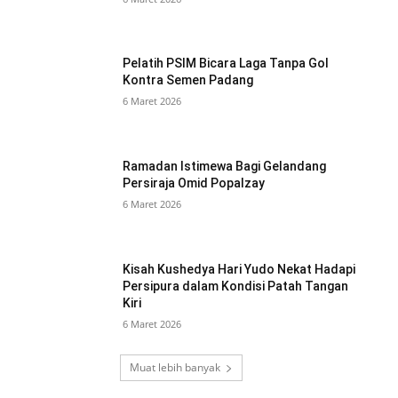
Pelatih PSIM Bicara Laga Tanpa Gol
Kontra Semen Padang
6 Maret 2026
Ramadan Istimewa Bagi Gelandang
Persiraja Omid Popalzay
6 Maret 2026
Kisah Kushedya Hari Yudo Nekat Hadapi
Persipura dalam Kondisi Patah Tangan
Kiri
6 Maret 2026
Muat lebih banyak