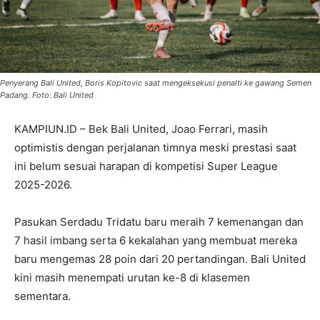
Penyerang Bali United, Boris Kopitovic saat mengeksekusi penalti ke gawang Semen
Padang. Foto: Bali United
KAMPIUN.ID – Bek Bali United, Joao Ferrari, masih
optimistis dengan perjalanan timnya meski prestasi saat
ini belum sesuai harapan di kompetisi Super League
2025-2026.
Pasukan Serdadu Tridatu baru meraih 7 kemenangan dan
7 hasil imbang serta 6 kekalahan yang membuat mereka
baru mengemas 28 poin dari 20 pertandingan. Bali United
kini masih menempati urutan ke-8 di klasemen
sementara.